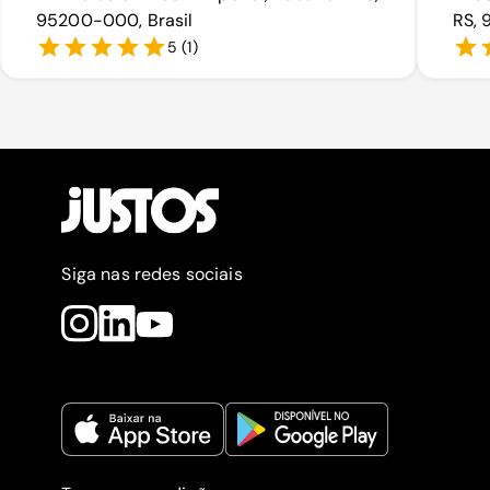
95200-000, Brasil
RS, 
5
(
1
)
Siga nas redes sociais