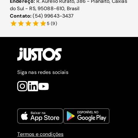
Endereço:
R. Aurélio Rufato, 386 - Planalto, Caxias
do Sul - RS, 95088-610, Brasil
Contato:
(54) 99643-3437
5
(
9
)
Siga nas redes sociais
Termos e condições