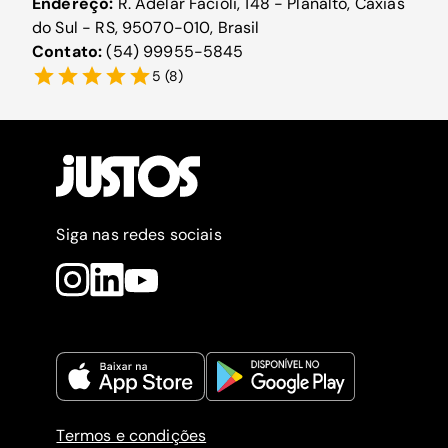
Endereço:
R. Adelar Facioli, 148 - Planalto, Caxias
do Sul - RS, 95070-010, Brasil
Contato:
(54) 99955-5845
5
(
8
)
Siga nas redes sociais
Termos e condições