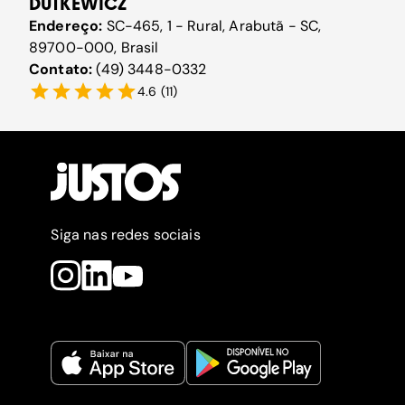
DUTKEWICZ
Endereço:
SC-465, 1 - Rural, Arabutã - SC,
89700-000, Brasil
Contato:
(49) 3448-0332
4.6
(
11
)
Siga nas redes sociais