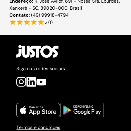
Endereço:
R. José Avilof, 691 - Nossa Sra. Lourdes,
Xanxerê - SC, 89820-000, Brasil
Contato:
(49) 99918-4794
5
(
1
)
Siga nas redes sociais
Termos e condições