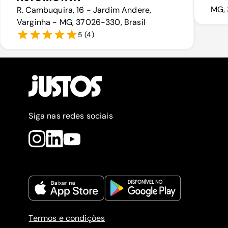
MG, 
R. Cambuquira, 16 - Jardim Andere,
Varginha - MG, 37026-330, Brasil
5
(
4
)
Siga nas redes sociais
Termos e condições