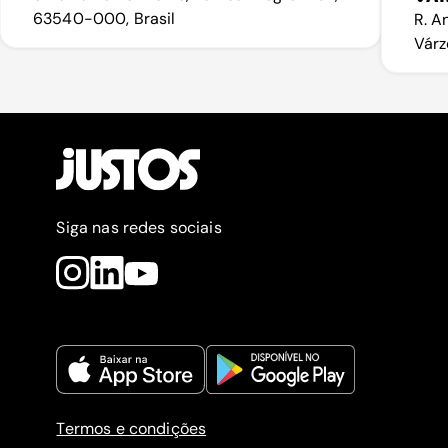
63540-000, Brasil
R. A
Várz
Siga nas redes sociais
Termos e condições