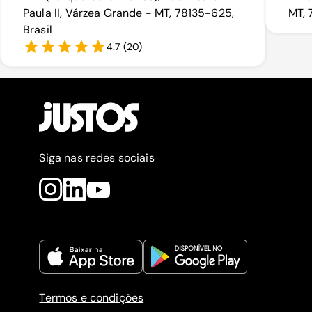
Paula II, Várzea Grande - MT, 78135-625,
MT, 
Brasil
4.7
(
20
)
Siga nas redes sociais
Termos e condições