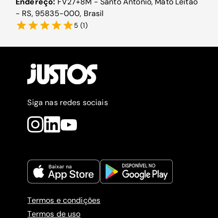
Endereço:
FV27+8M - Santo Antônio, Mato Leitão
- RS, 95835-000, Brasil
5
(
1
)
Siga nas redes sociais
Termos e condições
Termos de uso