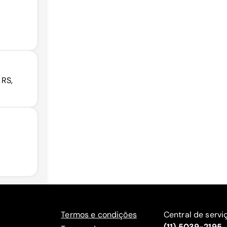
 RS,
Termos e condições
Central de servi
(11) 5039-2195