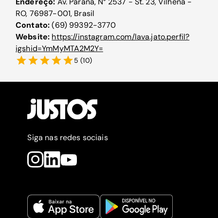
Endereço:
Av. Paraná, N° 2537 - St. 23, Vilhena -
RO, 76987-001, Brasil
Contato:
(69) 99392-3770
Website:
https://instagram.com/lava.jato.perfil?
igshid=YmMyMTA2M2Y=
5
(
10
)
Siga nas redes sociais