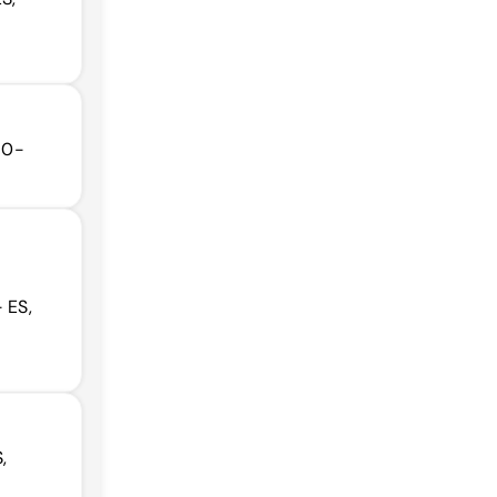
70-
 ES,
,