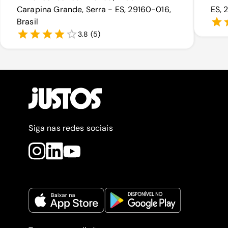
Carapina Grande, Serra - ES, 29160-016,
ES, 
Brasil
3.8
(
5
)
Siga nas redes sociais