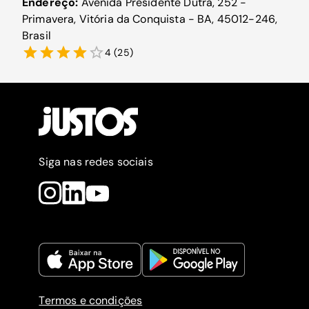
Endereço:
Avenida Presidente Dutra, 252 -
Primavera, Vitória da Conquista - BA, 45012-246,
Brasil
4
(
25
)
Siga nas redes sociais
Termos e condições