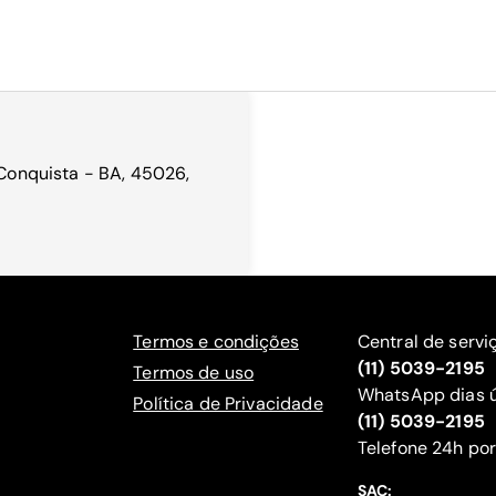
 Conquista - BA, 45026,
Termos e condições
Central de servi
(11) 5039-2195
Termos de uso
WhatsApp dias ú
Política de Privacidade
(11) 5039-2195
‍Telefone 24h por
SAC: