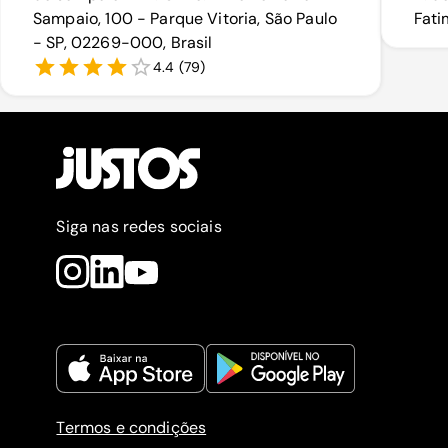
Sampaio, 100 - Parque Vitoria, São Paulo
Fati
- SP, 02269-000, Brasil
4.4
(
79
)
Siga nas redes sociais
Termos e condições