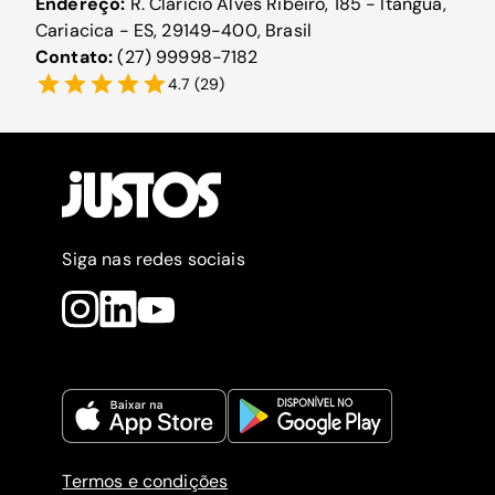
Endereço:
R. Clarício Alves Ribeiro, 185 - Itanguá,
Cariacica - ES, 29149-400, Brasil
Contato:
(27) 99998-7182
4.7
(
29
)
Siga nas redes sociais
Termos e condições