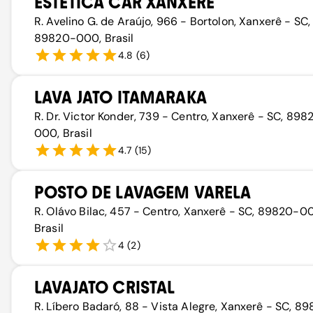
ESTÉTICA CAR XANXERÊ
R. Avelino G. de Araújo, 966 - Bortolon, Xanxerê - SC,
89820-000, Brasil
4.8
(
6
)
LAVA JATO ITAMARAKA
R. Dr. Victor Konder, 739 - Centro, Xanxerê - SC, 898
000, Brasil
4.7
(
15
)
POSTO DE LAVAGEM VARELA
R. Olávo Bilac, 457 - Centro, Xanxerê - SC, 89820-0
Brasil
4
(
2
)
LAVAJATO CRISTAL
R. Líbero Badaró, 88 - Vista Alegre, Xanxerê - SC, 8