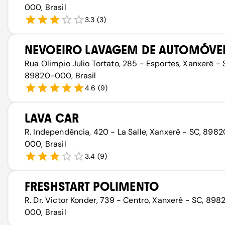
000, Brasil
3.3
(
3
)
NEVOEIRO LAVAGEM DE AUTOMÓVE
Rua Olimpio Julio Tortato, 285 - Esportes, Xanxerê - 
89820-000, Brasil
4.6
(
9
)
LAVA CAR
R. Independência, 420 - La Salle, Xanxerê - SC, 898
000, Brasil
3.4
(
9
)
FRESHSTART POLIMENTO
R. Dr. Victor Konder, 739 - Centro, Xanxerê - SC, 898
000, Brasil