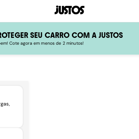
ROTEGER SEU CARRO COM A JUSTOS
 bem! Cote agora em menos de 2 minutos!
rgas,