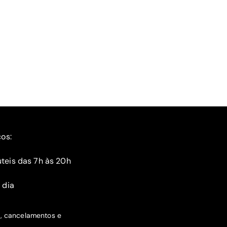
ços:
teis das 7h às 20h
 dia
s, cancelamentos e