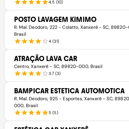
4.5
(
10
)
POSTO LAVAGEM KIMIMO
R. Mal. Deodoro, 222 - Colatto, Xanxerê - SC, 89820
Brasil
4
(
31
)
ATRAÇÃO LAVA CAR
Centro, Xanxerê - SC, 89820-000, Brasil
3.7
(
3
)
BAMPICAR ESTETICA AUTOMOTICA
R. Mal. Deodoro, 925 - Esportes, Xanxerê - SC, 8982
000, Brasil
5
(
5
)