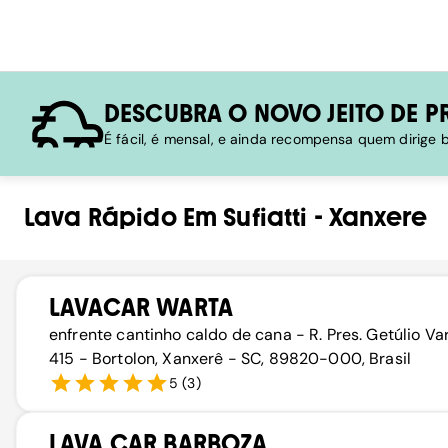
DESCUBRA O NOVO JEITO DE P
É fácil, é mensal, e ainda recompensa quem dirige
Lava Rápido
Em
Sufiatti
-
Xanxere
LAVACAR WARTA
enfrente cantinho caldo de cana - R. Pres. Getúlio Va
415 - Bortolon, Xanxerê - SC, 89820-000, Brasil
5
(
3
)
LAVA CAR BARBOZA