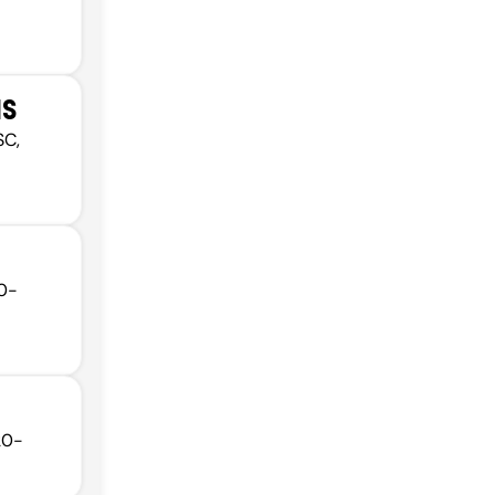
IS
SC,
20-
20-