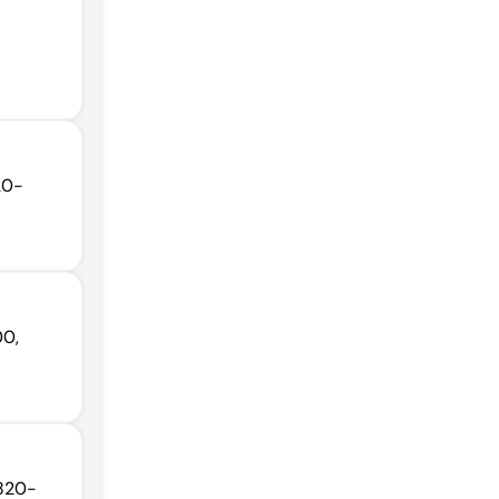
20-
00,
9820-