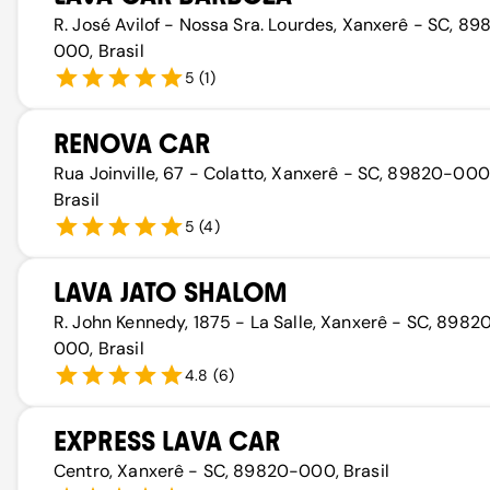
R. José Avilof - Nossa Sra. Lourdes, Xanxerê - SC, 8
000, Brasil
5
(
1
)
RENOVA CAR
Rua Joinville, 67 - Colatto, Xanxerê - SC, 89820-000
Brasil
5
(
4
)
LAVA JATO SHALOM
R. John Kennedy, 1875 - La Salle, Xanxerê - SC, 8982
000, Brasil
4.8
(
6
)
EXPRESS LAVA CAR
Centro, Xanxerê - SC, 89820-000, Brasil