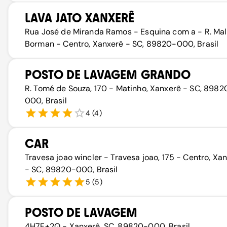
LAVA JATO XANXERÊ
Rua José de Miranda Ramos - Esquina com a - R. Mal
Borman - Centro, Xanxerê - SC, 89820-000, Brasil
POSTO DE LAVAGEM GRANDO
R. Tomé de Souza, 170 - Matinho, Xanxerê - SC, 8982
000, Brasil
4
(
4
)
CAR
Travesa joao wincler - Travesa joao, 175 - Centro, Xa
- SC, 89820-000, Brasil
5
(
5
)
POSTO DE LAVAGEM
4H7F+2Q - Xanxerê, SC, 89820-000, Brasil