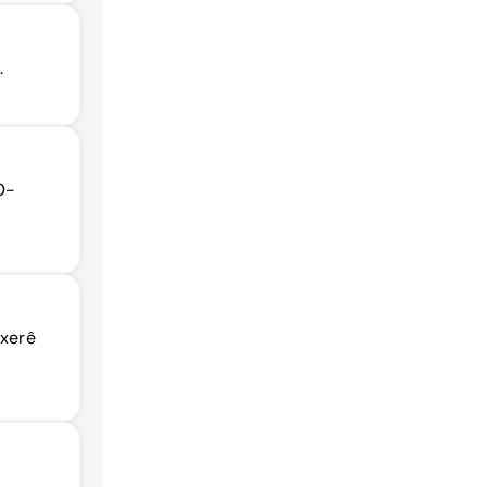
.
0-
nxerê