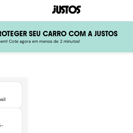
ROTEGER SEU CARRO COM A JUSTOS
 bem! Cote agora em menos de 2 minutos!
sil
5-