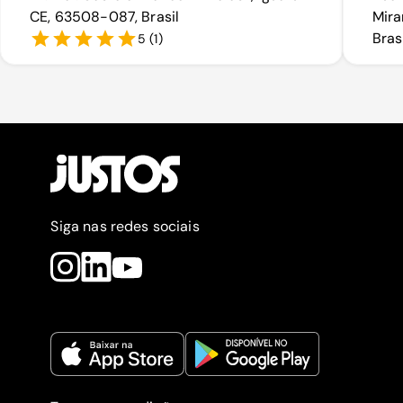
CE, 63508-087, Brasil
Mira
Bras
5
(
1
)
Siga nas redes sociais