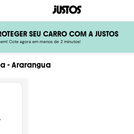
ROTEGER SEU CARRO COM A JUSTOS
 bem! Cote agora em menos de 2 minutos!
na
-
Ararangua
,