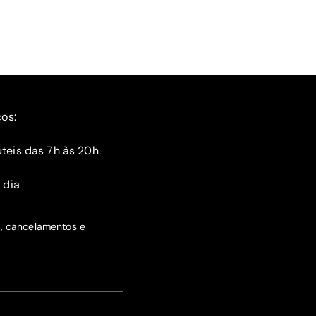
ços:
teis das 7h às 20h
 dia
s, cancelamentos e