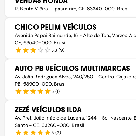
VENDAS HONDA
R. Bento Viêira - Ipaumirim, CE, 63340-000, Brasil
CHICO PELIM VEÍCULOS
Avenida Papai Raimundo, 15 - Alto do Ten., Várzea Al
CE, 63540-000, Brasil
3.3
(
9
)
AUTO PB VEÍCULOS MULTIMARCAS
Av. João Rodrigues Alves, 240/250 - Centro, Cajazeir
PB, 58900-000, Brasil
5
(
1
)
ZEZÉ VEÍCULOS ILDA
Av. Pref. João Inácio de Lucena, 1244 - Sol Nascente, 
Santo - CE, 63260-000, Brasil
5
(
2
)