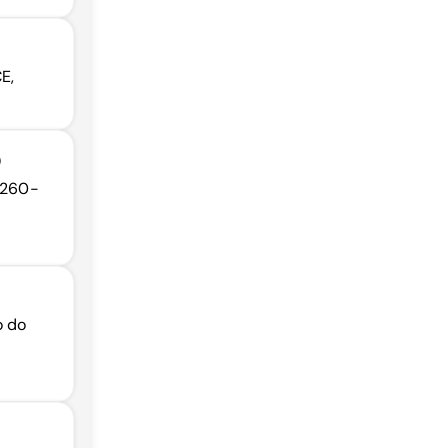
E,
O
63260-
o do