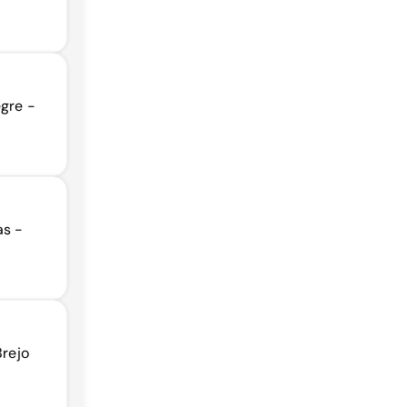
egre -
as -
Brejo