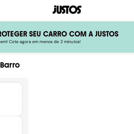
ROTEGER SEU CARRO COM A JUSTOS
 bem! Cote agora em menos de 2 minutos!
-
Barro