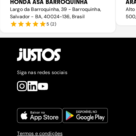
HONDA ASA BARROQUINHA
AR
Largo da Barroquinha, 39 - Barroquinha,
Alto
Salvador - BA, 40024-136, Brasil
500,
5
(
2
)
Siga nas redes sociais
Termos e condições