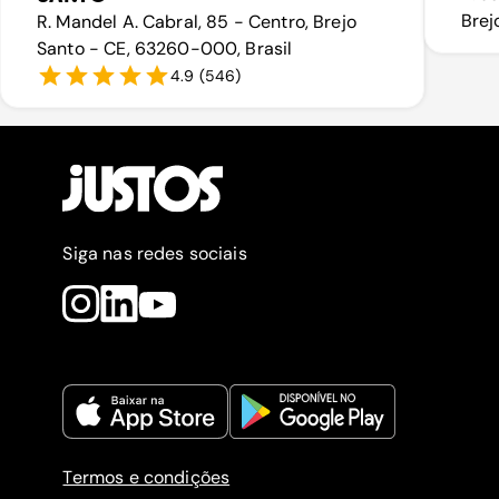
Brej
R. Mandel A. Cabral, 85 - Centro, Brejo
Santo - CE, 63260-000, Brasil
4.9
(
546
)
Siga nas redes sociais
Termos e condições