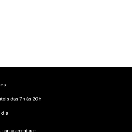
ços:
teis das 7h às 20h
 dia
s, cancelamentos e