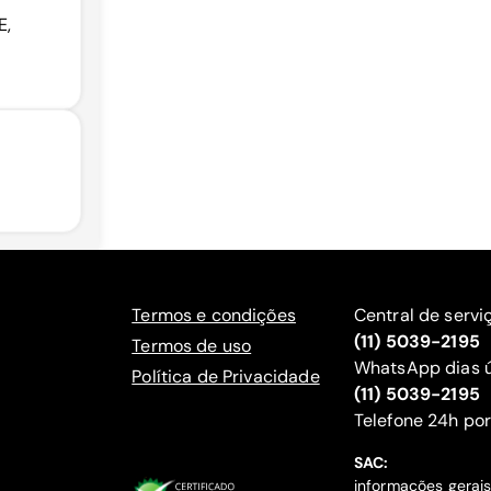
E,
Termos e condições
Central de servi
(11) 5039-2195
Termos de uso
WhatsApp dias ú
Política de Privacidade
(11) 5039-2195
‍Telefone 24h por
SAC:
informações gerai