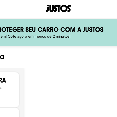
ROTEGER SEU CARRO COM A JUSTOS
 bem! Cote agora em menos de 2 minutos!
ia
RA
,