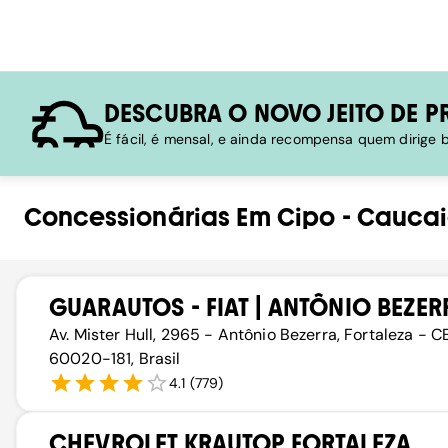
DESCUBRA O NOVO JEITO DE P
É fácil, é mensal, e ainda recompensa quem dirige
Concessionárias
Em
Cipo
-
Cauca
GUARAUTOS - FIAT | ANTÔNIO BEZER
Av. Mister Hull, 2965 - Antônio Bezerra, Fortaleza - CE
60020-181, Brasil
4.1
(
779
)
CHEVROLET KRAUTOP FORTALEZA