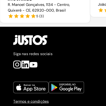
João
R. Manoel Gonçalves, 1134 - Centro,
Quixeré - CE, 62920-000, Brasil
5
(
3
)
Siga nas redes sociais
Termos e condições