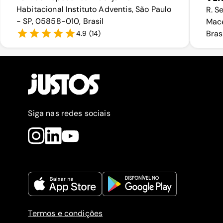
Habitacional Instituto Adventis, São Paulo
R. S
- SP, 05858-010, Brasil
Mace
Bras
4.9
(
14
)
Siga nas redes sociais
Termos e condições