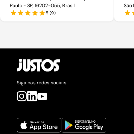
Paulo - SP, 16202-055, Brasil
São 
5
(
9
)
Siga nas redes sociais