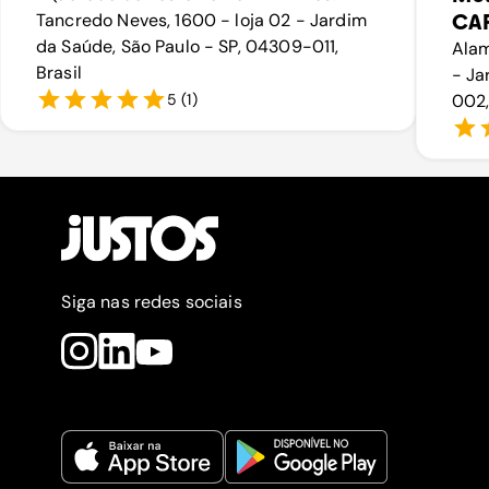
Tancredo Neves, 1600 - loja 02 - Jardim
CA
da Saúde, São Paulo - SP, 04309-011,
Alam
Brasil
- Ja
5
(
1
)
002,
Siga nas redes sociais