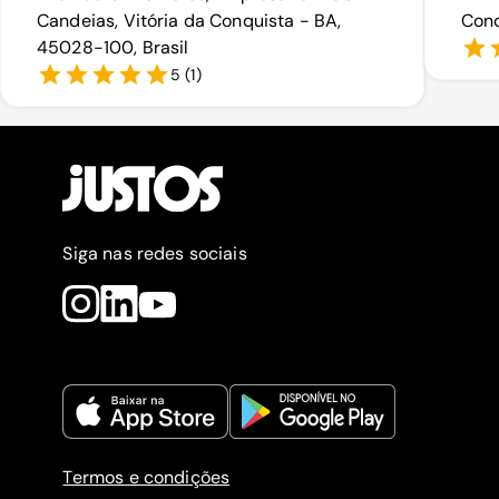
Candeias, Vitória da Conquista - BA,
Conq
45028-100, Brasil
5
(
1
)
Siga nas redes sociais
Termos e condições