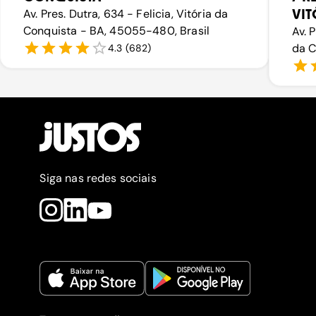
VIT
Av. Pres. Dutra, 634 - Felicia, Vitória da
Conquista - BA, 45055-480, Brasil
Av. 
da C
4.3
(
682
)
Siga nas redes sociais