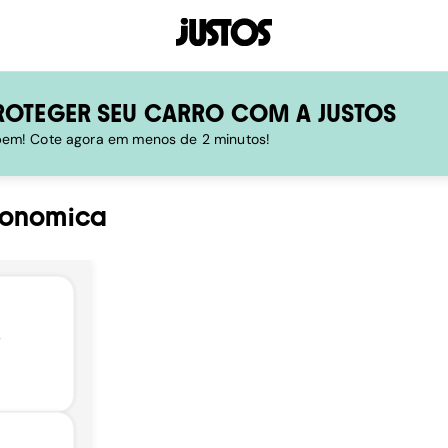
ROTEGER SEU CARRO COM A JUSTOS
 bem! Cote agora em menos de 2 minutos!
ronomica
,