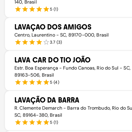
140, Brasil
5
(
1
)
LAVAÇAO DOS AMIGOS
Centro, Laurentino - SC, 89170-000, Brasil
3.7
(
3
)
LAVA CAR DO TIO JOÃO
Estr. Boa Esperança - Fundo Canoas, Rio do Sul - SC,
89163-506, Brasil
5
(
4
)
LAVAÇÃO DA BARRA
R. Clemente Demarch - Barra do Trombudo, Rio do Su
SC, 89164-380, Brasil
5
(
1
)