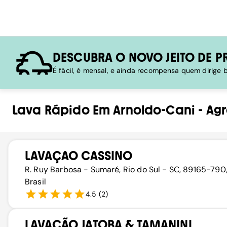
DESCUBRA O NOVO JEITO DE P
É fácil, é mensal, e ainda recompensa quem dirige
Lava Rápido
Em
Arnoldo-Cani
-
Ag
LAVAÇAO CASSINO
R. Ruy Barbosa - Sumaré, Rio do Sul - SC, 89165-790
Brasil
4.5
(
2
)
LAVACÃO JATOBA & TAMANINI