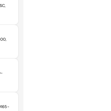
SC,
000,
0-
89165-