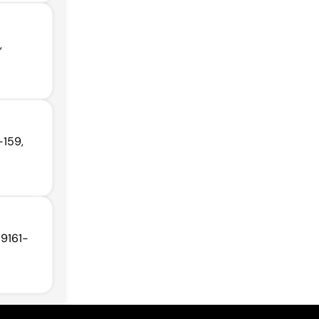
,
-159,
89161-