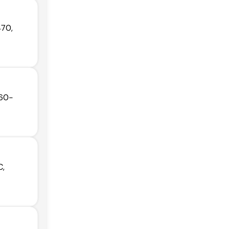
470,
160-
C,