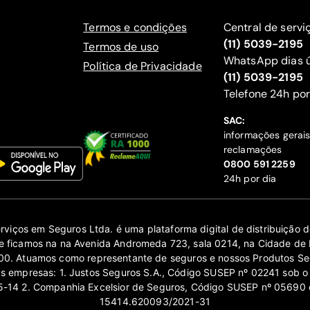
Termos e condições
Central de servi
(11) 5039-2195
Termos de uso
WhatsApp dias ú
Política de Privacidade
(11) 5039-2195
‍Telefone 24h por
SAC:
informações gerai
reclamações
‍0800 591 2259
24h por dia
erviços em Seguros Ltda. é uma plataforma digital de distribuição
 ficamos na na Avenida Andromeda 723, sala 0214, na Cidade de 
0. Atuamos como representante de seguros e nossos Produtos Se
as empresas: 1. Justos Seguros S.A., Código SUSEP nº 02241 sob o
14 2. Companhia Excelsior de Seguros, Código SUSEP nº 05690 
15414.620093/2021-31