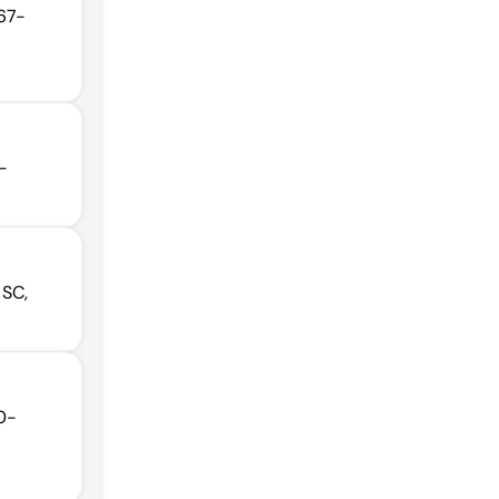
167-
-
 SC,
70-