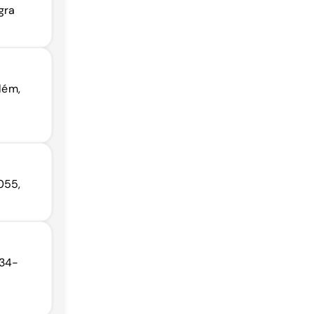
gra
lém,
055,
934-