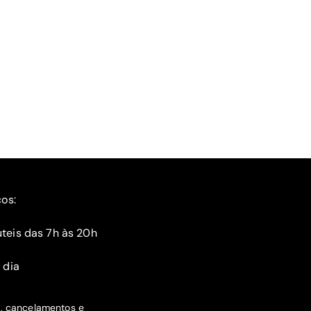
ços:
teis das 7h às 20h
 dia
s, cancelamentos e