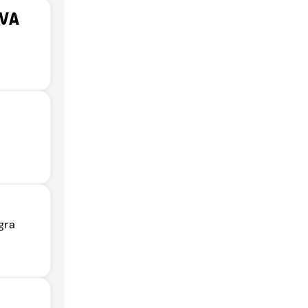
IVA
gra