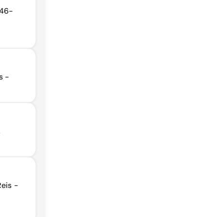
946-
s -
,
Reis -