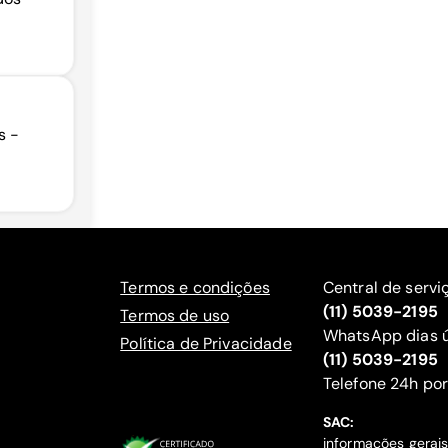
s -
Termos e condições
Central de servi
(11) 5039-2195
Termos de uso
WhatsApp dias ú
Política de Privacidade
(11) 5039-2195
‍Telefone 24h por
SAC:
informações gerai