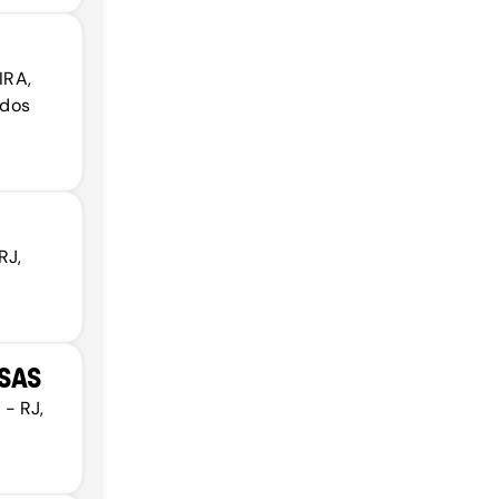
IRA,
 dos
RJ,
SAS
 - RJ,