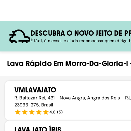
DESCUBRA O NOVO JEITO DE P
É fácil, é mensal, e ainda recompensa quem dirige
Lava Rápido
Em
Morro-Da-Gloria-I
VMLAVAJATO
R. Baltazar Rei, 431 - Nova Angra, Angra dos Reis - RJ
23933-275, Brasil
4.6
(
5
)
LAVA JATO ÍRIS