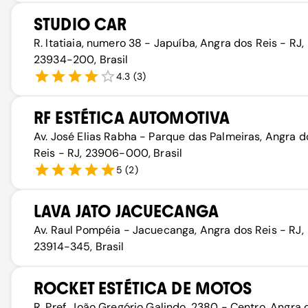
STUDIO CAR
R. Itatiaia, numero 38 - Japuíba, Angra dos Reis - RJ,
23934-200, Brasil
4.3
(
3
)
RF ESTÉTICA AUTOMOTIVA
Av. José Elias Rabha - Parque das Palmeiras, Angra d
Reis - RJ, 23906-000, Brasil
5
(
2
)
LAVA JATO JACUECANGA
Av. Raul Pompéia - Jacuecanga, Angra dos Reis - RJ,
23914-345, Brasil
ROCKET ESTÉTICA DE MOTOS
R. Pref. João Gregório Galindo, 2380 - Centro, Angra 