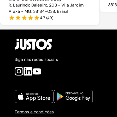
3818
R. Laurindo Baleeiro, 203 - Vila Jardim,
Araxá - MG, 38184-038, Brasil
4.7
(
49
)
Siga nas redes sociais
Termos e condições