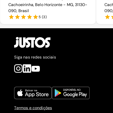
Cachoeirinha, Belo Horizonte - MG, 31130-
Cach
090, Brasil
090,
5
(
3
)
Siga nas redes sociais
Termos e condições