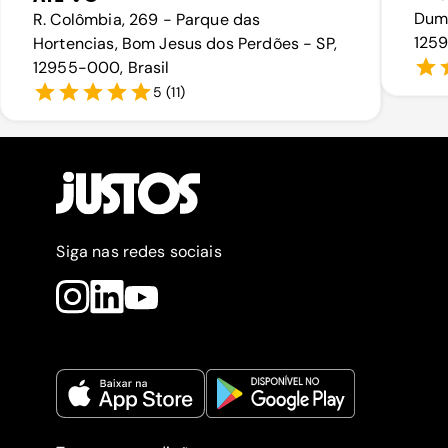
Dumo
R. Colômbia, 269 - Parque das
1259
Hortencias, Bom Jesus dos Perdões - SP,
12955-000, Brasil
5
(
11
)
Siga nas redes sociais