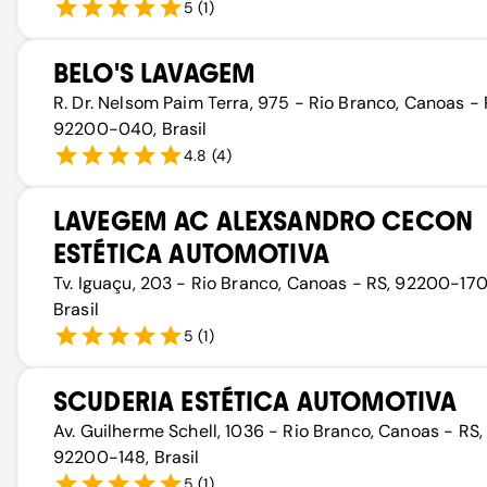
5
(
1
)
BELO'S LAVAGEM
R. Dr. Nelsom Paim Terra, 975 - Rio Branco, Canoas - 
92200-040, Brasil
4.8
(
4
)
LAVEGEM AC ALEXSANDRO CECON
ESTÉTICA AUTOMOTIVA
Tv. Iguaçu, 203 - Rio Branco, Canoas - RS, 92200-170
Brasil
5
(
1
)
SCUDERIA ESTÉTICA AUTOMOTIVA
Av. Guilherme Schell, 1036 - Rio Branco, Canoas - RS,
92200-148, Brasil
5
(
1
)