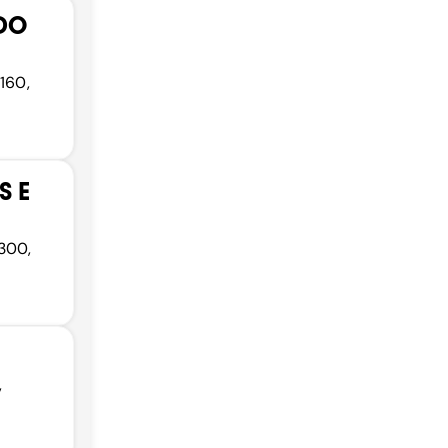
 DO
-160,
S E
300,
,