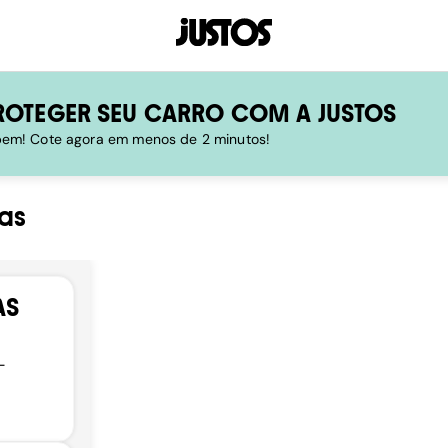
ROTEGER SEU CARRO COM A JUSTOS
 bem! Cote agora em menos de 2 minutos!
as
AS
-