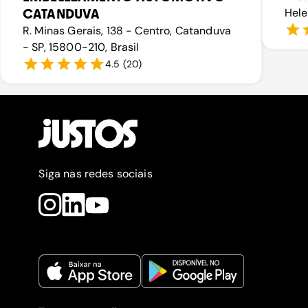
CATANDUVA
Hele
R. Minas Gerais, 138 - Centro, Catanduva
- SP, 15800-210, Brasil
4.5
(
20
)
Siga nas redes sociais