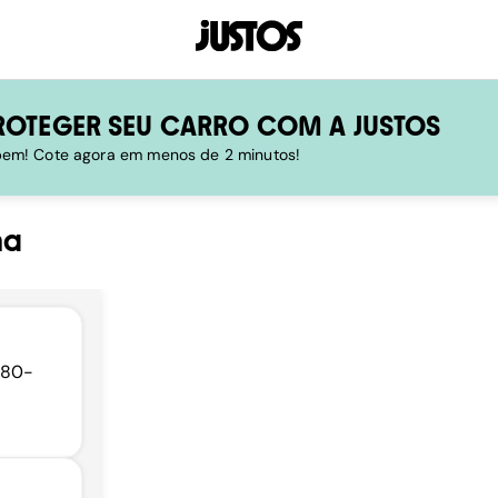
ROTEGER SEU CARRO COM A JUSTOS
 bem! Cote agora em menos de 2 minutos!
ha
5180-