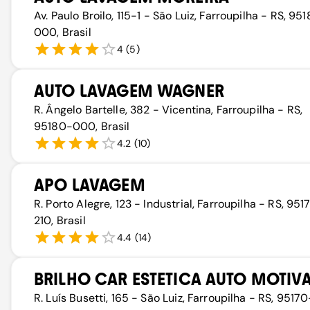
Av. Paulo Broilo, 115-1 - São Luiz, Farroupilha - RS, 95
000, Brasil
4
(
5
)
AUTO LAVAGEM WAGNER
R. Ângelo Bartelle, 382 - Vicentina, Farroupilha - RS,
95180-000, Brasil
4.2
(
10
)
APO LAVAGEM
R. Porto Alegre, 123 - Industrial, Farroupilha - RS, 951
210, Brasil
4.4
(
14
)
BRILHO CAR ESTETICA AUTO MOTIV
R. Luís Busetti, 165 - São Luiz, Farroupilha - RS, 9517