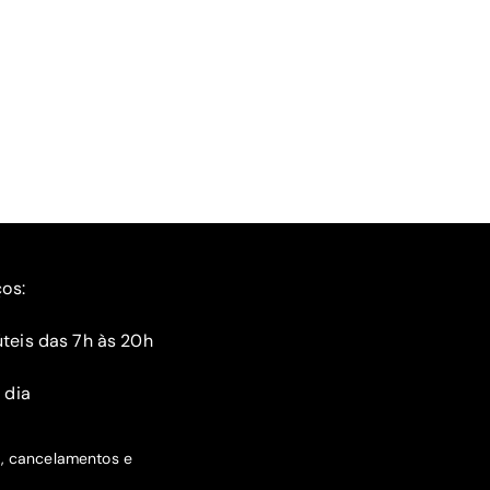
ços:
teis das 7h às 20h
 dia
s, cancelamentos e