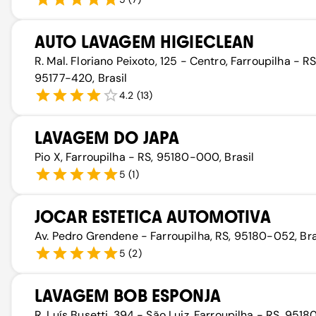
AUTO LAVAGEM HIGIECLEAN
R. Mal. Floriano Peixoto, 125 - Centro, Farroupilha - RS
95177-420, Brasil
4.2
(
13
)
LAVAGEM DO JAPA
Pio X, Farroupilha - RS, 95180-000, Brasil
5
(
1
)
JOCAR ESTETICA AUTOMOTIVA
Av. Pedro Grendene - Farroupilha, RS, 95180-052, Bra
5
(
2
)
LAVAGEM BOB ESPONJA
R. Luís Busetti, 394 - São Luiz, Farroupilha - RS, 9518