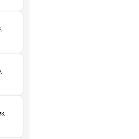
S,
,
RS,