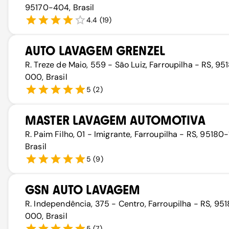
95170-404, Brasil
4.4
(
19
)
AUTO LAVAGEM GRENZEL
R. Treze de Maio, 559 - São Luiz, Farroupilha - RS, 95
000, Brasil
5
(
2
)
MASTER LAVAGEM AUTOMOTIVA
R. Paim Filho, 01 - Imigrante, Farroupilha - RS, 95180-
Brasil
5
(
9
)
GSN AUTO LAVAGEM
R. Independência, 375 - Centro, Farroupilha - RS, 95
000, Brasil
5
(
7
)