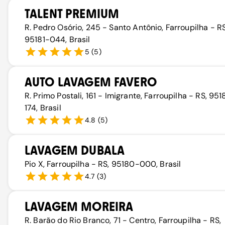
TALENT PREMIUM
R. Pedro Osório, 245 - Santo Antônio, Farroupilha - RS
95181-044, Brasil
5
(
5
)
AUTO LAVAGEM FAVERO
R. Primo Postali, 161 - Imigrante, Farroupilha - RS, 95
174, Brasil
4.8
(
5
)
LAVAGEM DUBALA
Pio X, Farroupilha - RS, 95180-000, Brasil
4.7
(
3
)
LAVAGEM MOREIRA
R. Barão do Rio Branco, 71 - Centro, Farroupilha - RS,