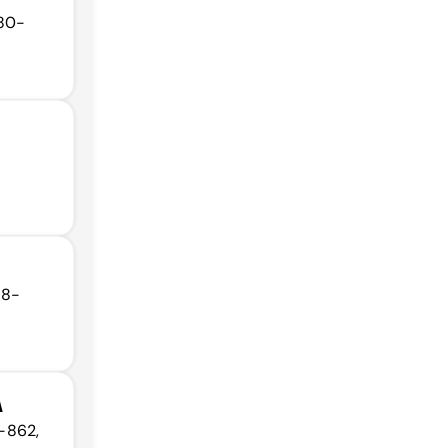
180-
78-
A
0-862,