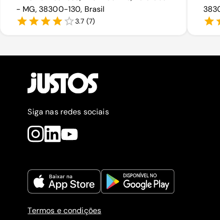
- MG, 38300-130, Brasil
3830
3.7
(
7
)
Siga nas redes sociais
Termos e condições