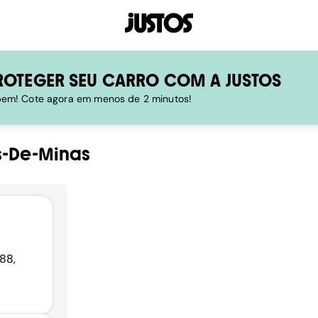
ROTEGER SEU CARRO COM A JUSTOS
 bem! Cote agora em menos de 2 minutos!
s-De-Minas
188,