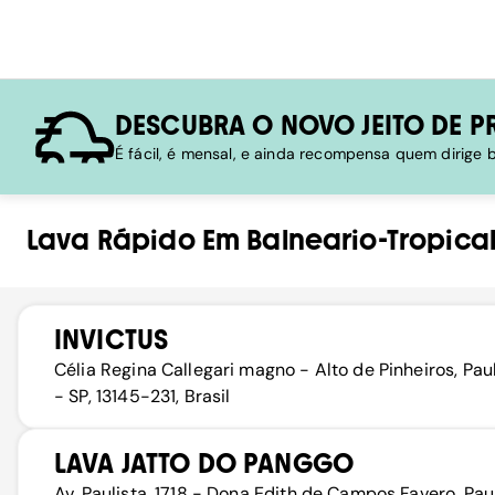
DESCUBRA O NOVO JEITO DE P
É fácil, é mensal, e ainda recompensa quem dirige
Lava Rápido
Em
Balneario-Tropica
INVICTUS
Célia Regina Callegari magno - Alto de Pinheiros, Paul
- SP, 13145-231, Brasil
LAVA JATTO DO PANGGO
Av. Paulista, 1718 - Dona Edith de Campos Favero, Pau