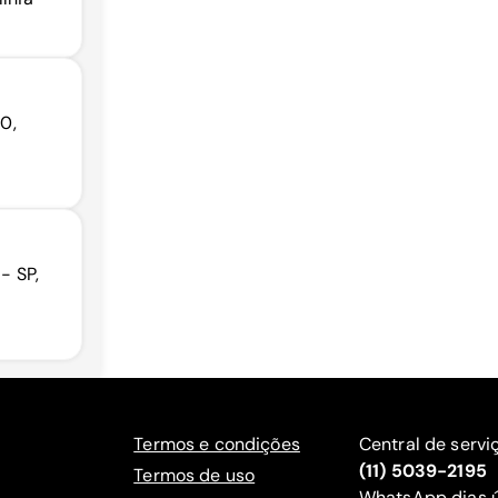
00,
- SP,
Termos e condições
Central de servi
(11) 5039-2195
Termos de uso
WhatsApp dias ú