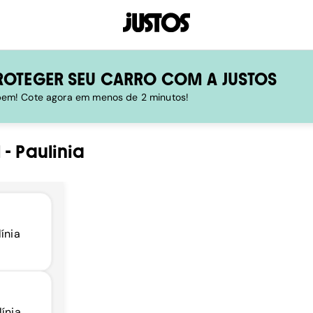
ROTEGER SEU CARRO COM A JUSTOS
 bem! Cote agora em menos de 2 minutos!
l
-
Paulinia
ínia
línia