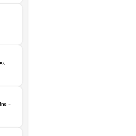
o,
ina -