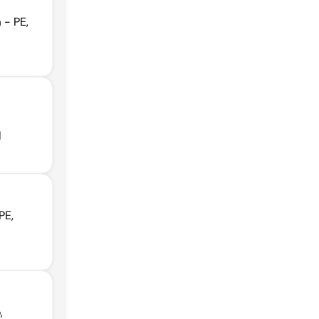
 - PE,
l
PE,
,