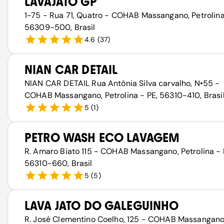
LAVAJATO GP
1-75 - Rua 71, Quatro - COHAB Massangano, Petrolina
56309-500, Brasil
4.6
(
37
)
NIAN CAR DETAIL
NIAN CAR DETAIL Rua Antônia Silva carvalho, N•55 -
COHAB Massangano, Petrolina - PE, 56310-410, Brasi
5
(
1
)
PETRO WASH ECO LAVAGEM
R. Amaro Biato 115 - COHAB Massangano, Petrolina - 
56310-660, Brasil
5
(
5
)
LAVA JATO DO GALEGUINHO
R. José Clementino Coelho, 125 - COHAB Massangano