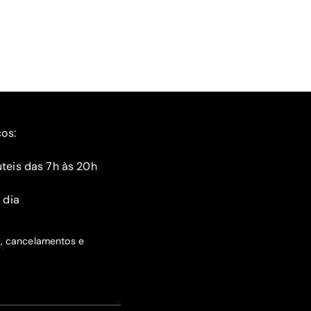
ços:
teis das 7h às 20h
 dia
s, cancelamentos e