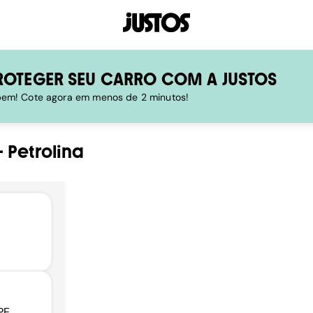
ROTEGER SEU CARRO COM A JUSTOS
 bem! Cote agora em menos de 2 minutos!
-
Petrolina
PE,