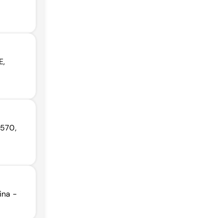
E,
-570,
ina -