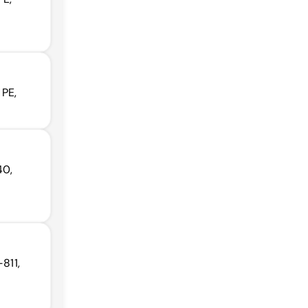
 PE,
40,
811,