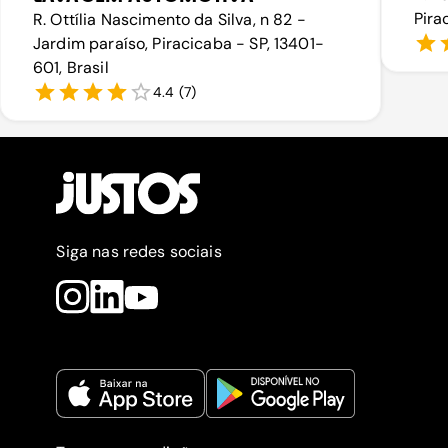
Pira
R. Ottília Nascimento da Silva, n 82 -
Jardim paraíso, Piracicaba - SP, 13401-
601, Brasil
4.4
(
7
)
Siga nas redes sociais