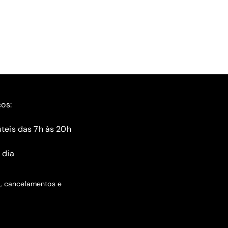
ços:
teis das 7h às 20h
 dia
s, cancelamentos e