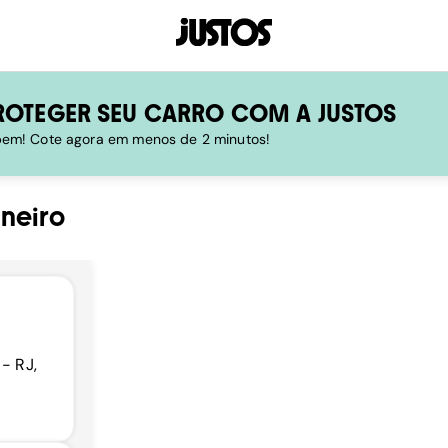
ROTEGER SEU CARRO COM A JUSTOS
 bem! Cote agora em menos de 2 minutos!
aneiro
- RJ,