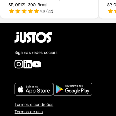
SP, 09121-390, Brasil
SP, 
4.6
(
22
)
Siga nas redes sociais
Termos e condições
Termos de uso