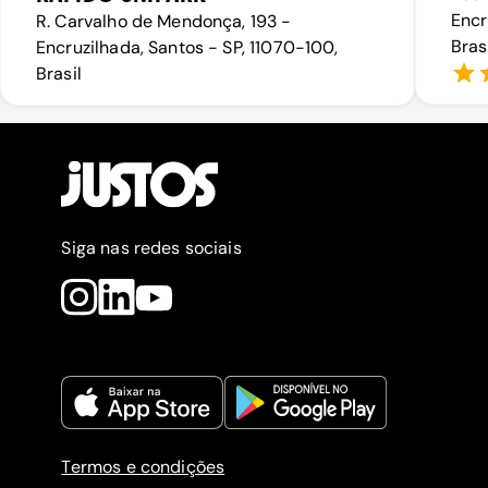
Encr
R. Carvalho de Mendonça, 193 -
Bras
Encruzilhada, Santos - SP, 11070-100,
Brasil
Siga nas redes sociais
Termos e condições