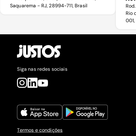
Saquarema - RJ, 28994-711, Brasil
Rod.
Rio 
001,
Siga nas redes sociais
Termos e condições