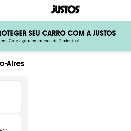
ROTEGER SEU CARRO COM A JUSTOS
 bem! Cote agora em menos de 2 minutos!
o-Aires
000,