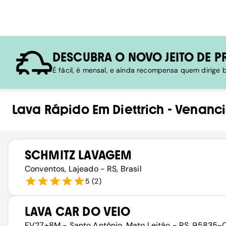
DESCUBRA O NOVO JEITO DE P
É fácil, é mensal, e ainda recompensa quem dirige
Lava Rápido
Em
Diettrich
-
Venanci
SCHMITZ LAVAGEM
Conventos, Lajeado - RS, Brasil
5
(
2
)
LAVA CAR DO VEIO
FV27+8M - Santo Antônio, Mato Leitão - RS, 95835-