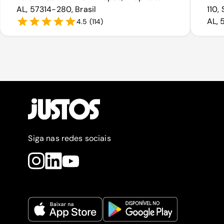
AL, 57314-280, Brasil
110,
AL, 
4.5
(
114
)
Siga nas redes sociais